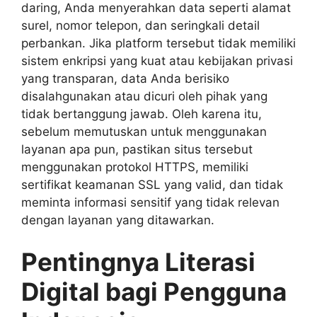
daring, Anda menyerahkan data seperti alamat
surel, nomor telepon, dan seringkali detail
perbankan. Jika platform tersebut tidak memiliki
sistem enkripsi yang kuat atau kebijakan privasi
yang transparan, data Anda berisiko
disalahgunakan atau dicuri oleh pihak yang
tidak bertanggung jawab. Oleh karena itu,
sebelum memutuskan untuk menggunakan
layanan apa pun, pastikan situs tersebut
menggunakan protokol HTTPS, memiliki
sertifikat keamanan SSL yang valid, dan tidak
meminta informasi sensitif yang tidak relevan
dengan layanan yang ditawarkan.
Pentingnya Literasi
Digital bagi Pengguna