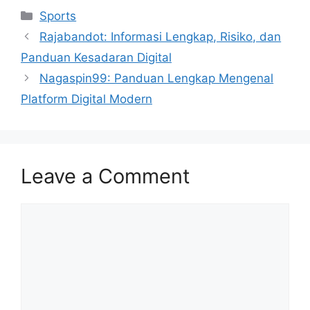
Categories
Sports
Rajabandot: Informasi Lengkap, Risiko, dan
Panduan Kesadaran Digital
Nagaspin99: Panduan Lengkap Mengenal
Platform Digital Modern
Leave a Comment
Comment