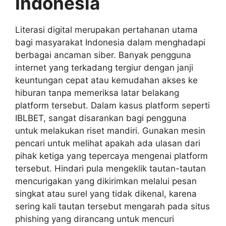
Indonesia
Literasi digital merupakan pertahanan utama
bagi masyarakat Indonesia dalam menghadapi
berbagai ancaman siber. Banyak pengguna
internet yang terkadang tergiur dengan janji
keuntungan cepat atau kemudahan akses ke
hiburan tanpa memeriksa latar belakang
platform tersebut. Dalam kasus platform seperti
IBLBET, sangat disarankan bagi pengguna
untuk melakukan riset mandiri. Gunakan mesin
pencari untuk melihat apakah ada ulasan dari
pihak ketiga yang tepercaya mengenai platform
tersebut. Hindari pula mengeklik tautan-tautan
mencurigakan yang dikirimkan melalui pesan
singkat atau surel yang tidak dikenal, karena
sering kali tautan tersebut mengarah pada situs
phishing yang dirancang untuk mencuri