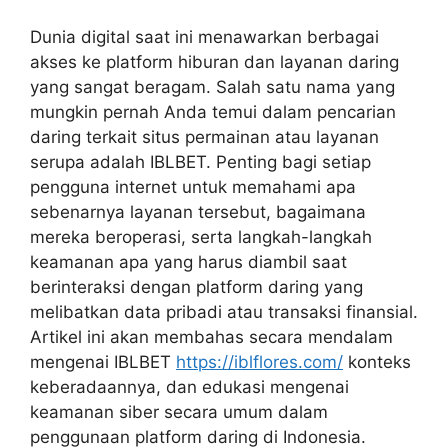
Dunia digital saat ini menawarkan berbagai
akses ke platform hiburan dan layanan daring
yang sangat beragam. Salah satu nama yang
mungkin pernah Anda temui dalam pencarian
daring terkait situs permainan atau layanan
serupa adalah IBLBET. Penting bagi setiap
pengguna internet untuk memahami apa
sebenarnya layanan tersebut, bagaimana
mereka beroperasi, serta langkah-langkah
keamanan apa yang harus diambil saat
berinteraksi dengan platform daring yang
melibatkan data pribadi atau transaksi finansial.
Artikel ini akan membahas secara mendalam
mengenai IBLBET
https://iblflores.com/
konteks
keberadaannya, dan edukasi mengenai
keamanan siber secara umum dalam
penggunaan platform daring di Indonesia.